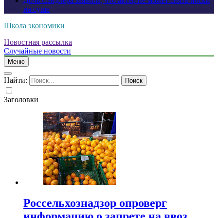
Дочь Сэндлера заявила, что актер не может снять носки
на суше
Школа экономики
Новостная рассылка
Случайные новости
Меню
Найти:
Заголовки
Россельхознадзор опроверг
информацию о запрете на ввоз