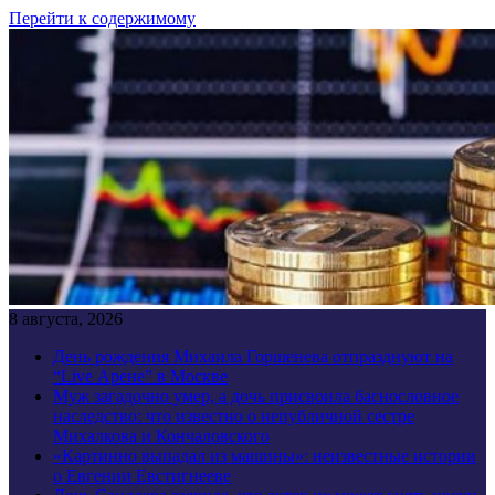
Перейти к содержимому
8 августа, 2026
День рождения Михаила Горшенева отпразднуют на
“Live Арене” в Москве
Муж загадочно умер, а дочь присвоила баснословное
наследство: что известно о непубличной сестре
Михалкова и Кончаловского
«Картинно выпадал из машины»: неизвестные истории
о Евгении Евстигнееве