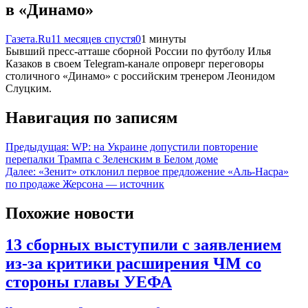
в «Динамо»
Газета.Ru
11 месяцев спустя
0
1 минуты
Бывший пресс-атташе сборной России по футболу Илья
Казаков в своем Telegram-канале опроверг переговоры
столичного «Динамо» с российским тренером Леонидом
Слуцким.
Навигация по записям
Предыдущая:
WP: на Украине допустили повторение
перепалки Трампа с Зеленским в Белом доме
Далее:
«Зенит» отклонил первое предложение «Аль-Насра»
по продаже Жерсона — источник
Похожие новости
13 сборных выступили с заявлением
из-за критики расширения ЧМ со
стороны главы УЕФА