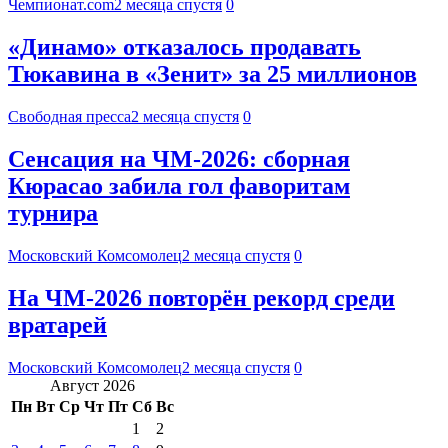
Чемпионат.com
2 месяца спустя
0
«Динамо» отказалось продавать
Тюкавина в «Зенит» за 25 миллионов
Свободная пресса
2 месяца спустя
0
Сенсация на ЧМ-2026: сборная
Кюрасао забила гол фаворитам
турнира
Московский Комсомолец
2 месяца спустя
0
На ЧМ-2026 повторён рекорд среди
вратарей
Московский Комсомолец
2 месяца спустя
0
Август 2026
Пн
Вт
Ср
Чт
Пт
Сб
Вс
1
2