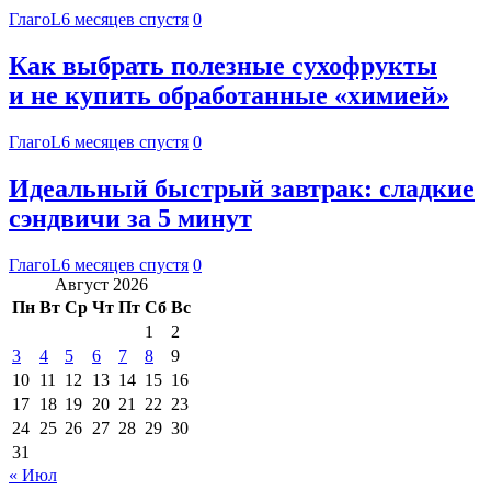
ГлагоL
6 месяцев спустя
0
Как выбрать полезные сухофрукты
и не купить обработанные «химией»
ГлагоL
6 месяцев спустя
0
Идеальный быстрый завтрак: сладкие
сэндвичи за 5 минут
ГлагоL
6 месяцев спустя
0
Август 2026
Пн
Вт
Ср
Чт
Пт
Сб
Вс
1
2
3
4
5
6
7
8
9
10
11
12
13
14
15
16
17
18
19
20
21
22
23
24
25
26
27
28
29
30
31
« Июл