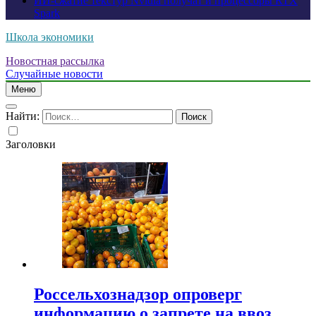
ИИ-сжатие текстур Nvidia получат и процессоры RTX
Spark
Школа экономики
Новостная рассылка
Случайные новости
Меню
Найти:
Заголовки
Россельхознадзор опроверг
информацию о запрете на ввоз